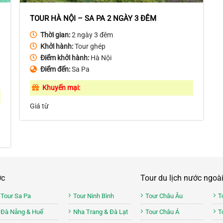
TOUR HÀ NỘI – SA PA 2 NGÀY 3 ĐÊM
Thời gian:
2 ngày 3 đêm
Khởi hành:
Tour ghép
Điểm khởi hành:
Hà Nội
Điểm đến:
Sa Pa
Khuyến mại:
Giá từ
ớc
Tour du lịch nước ngoà
Tour Sa Pa
Tour Ninh Bình
Tour Châu Âu
T
Đà Nẵng & Huế
Nha Trang & Đà Lạt
Tour Châu Á
T