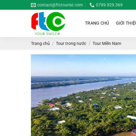
Bỏ
contact@ftctourist.com
0799.929.369
qua
nội
TRANG CHỦ
GIỚI THIỆ
dung
Trang chủ
/
Tour trong nước
/
Tour Miền Nam