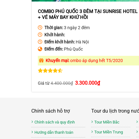
COMBO PHÚ QUỐC 3 ĐÊM TẠI SUNRISE HOTEL
+ VÉ MÁY BAY KHỨ HỒI
Thời gian:
3 ngày 2 đêm
Khởi hành:
Điểm khởi hành:
Hà Nội
Điểm đến:
Phú Quốc
Khuyến mại:
ombo áp dụng hết T5/2020
Được xếp
Giá
Giá
3.300.000
₫
hạng
4.50
Giá từ
4.400.000
₫
gốc
hiện
5 sao
là:
tại
4.400.000₫.
là:
3.300.000₫.
Chính sách hỗ trợ
Tour du lịch trong nư
Chính sách và quy định
Tour Miền Bắc
Tour Miền Trung
Hướng dẫn thanh toán