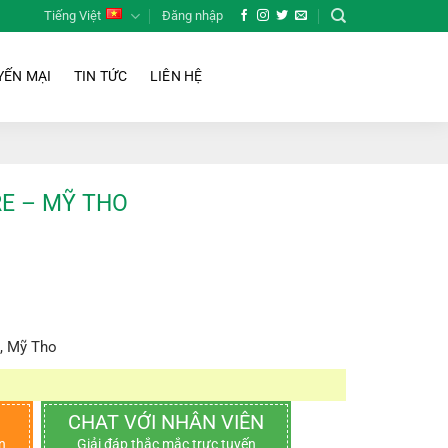
Tiếng Việt
Đăng nhập
ẾN MẠI
TIN TỨC
LIÊN HỆ
RE – MỸ THO
e, Mỹ Tho
CHAT VỚI NHÂN VIÊN
n
Giải đáp thắc mắc trực tuyến