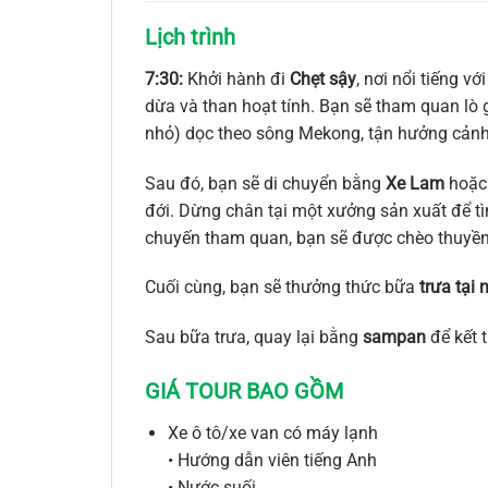
Lịch trình
7:30:
Khởi hành đi
Chẹt sậy
, nơi nổi tiếng 
dừa và than hoạt tính. Bạn sẽ tham quan lò g
nhỏ) dọc theo sông Mekong, tận hưởng cảnh 
Sau đó, bạn sẽ di chuyển bằng
Xe Lam
hoặc 
đới. Dừng chân tại một xưởng sản xuất để tì
chuyến tham quan, bạn sẽ được chèo thuyền 
Cuối cùng, bạn sẽ thưởng thức bữa
trưa tại
Sau bữa trưa, quay lại bằng
sampan
để kết 
GIÁ TOUR BAO GỒM
Xe ô tô/xe van có máy lạnh
• Hướng dẫn viên tiếng Anh
• Nước suối