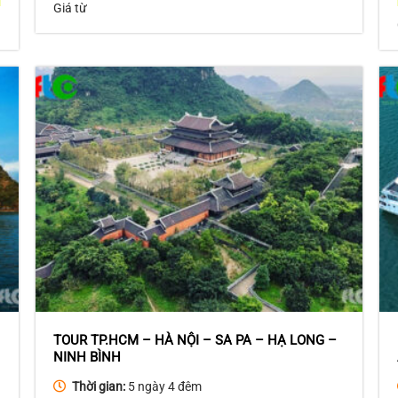
Giá từ
TOUR TP.HCM – HÀ NỘI – SA PA – HẠ LONG –
NINH BÌNH
Thời gian:
5 ngày 4 đêm