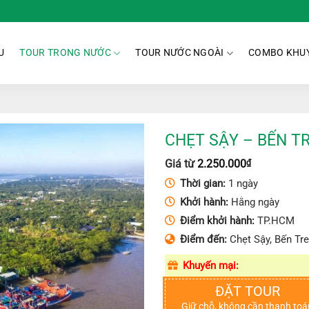
U
TOUR TRONG NƯỚC
TOUR NƯỚC NGOÀI
COMBO KHUY
CHẸT SẬY – BẾN T
Giá từ
2.250.000
₫
Thời gian:
1 ngày
Khởi hành:
Hằng ngày
Điểm khởi hành:
TP.HCM
Điểm đến:
Chẹt Sậy, Bến Tr
Khuyến mại:
ĐẶT TOUR
Giữ chỗ, không cần thanh toá