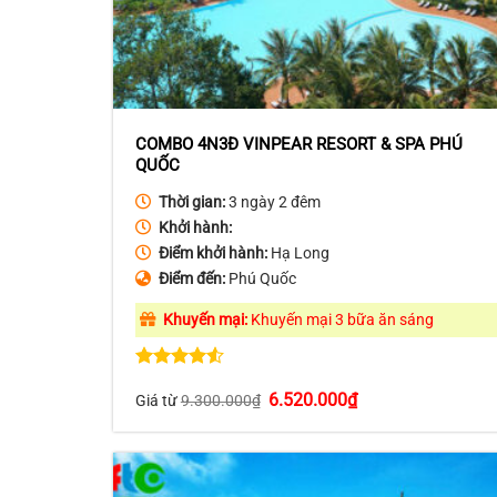
COMBO 4N3Đ VINPEAR RESORT & SPA PHÚ
QUỐC
Thời gian:
3 ngày 2 đêm
Khởi hành:
Điểm khởi hành:
Hạ Long
Điểm đến:
Phú Quốc
Khuyến mại:
Khuyến mại 3 bữa ăn sáng
Được xếp
Giá
Giá
6.520.000
₫
hạng
4.50
Giá từ
9.300.000
₫
gốc
hiện
5 sao
là:
tại
9.300.000₫.
là:
6.520.000₫.