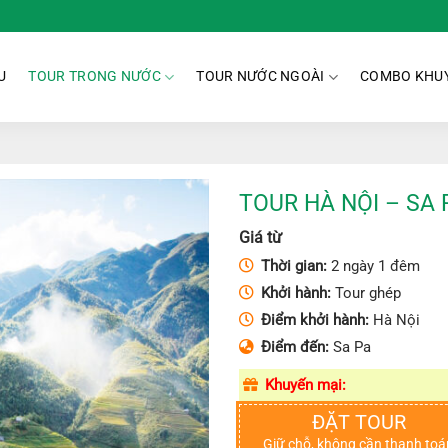
U
TOUR TRONG NƯỚC
TOUR NƯỚC NGOÀI
COMBO KHUY
TOUR HÀ NỘI – SA 
Giá từ
Thời gian:
2 ngày 1 đêm
Khởi hành:
Tour ghép
Điểm khởi hành:
Hà Nội
Điểm đến:
Sa Pa
Khuyến mại:
ĐẶT TOUR
Giữ chỗ, không cần thanh toá