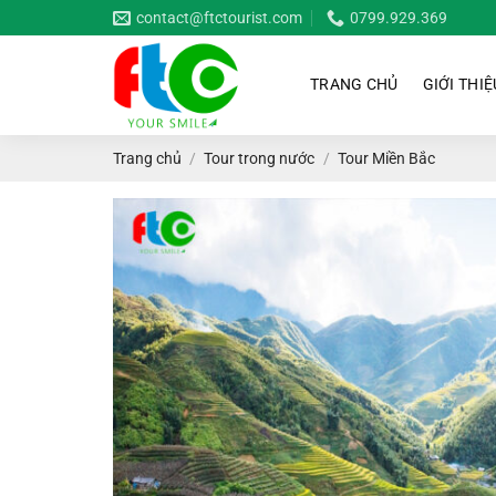
Bỏ
contact@ftctourist.com
0799.929.369
qua
nội
TRANG CHỦ
GIỚI THIỆ
dung
Trang chủ
/
Tour trong nước
/
Tour Miền Bắc