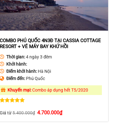
COMBO PHÚ QUỐC 4N3Đ TẠI CASSIA COTTAGE
RESORT + VÉ MÁY BAY KHỨ HỒI
Thời gian:
4 ngày 3 đêm
Khởi hành:
Điểm khởi hành:
Hà Nội
Điểm đến:
Phú Quốc
Khuyến mại:
Combo áp dụng hết T5/2020
Được xếp
Giá
Giá
4.700.000
₫
hạng
5.00
Giá từ
5.400.000
₫
gốc
hiện
5 sao
là:
tại
5.400.000₫.
là:
4.700.000₫.