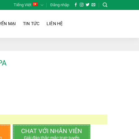
Tiếng Việt
Đăng nhập
ẾN MẠI
TIN TỨC
LIÊN HỆ
PA
CHAT VỚI NHÂN VIÊN
n
Giải đáp thắc mắc trực tuyến