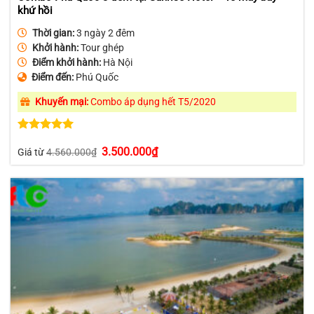
khứ hồi
Thời gian:
3 ngày 2 đêm
Khởi hành:
Tour ghép
Điểm khởi hành:
Hà Nội
Điểm đến:
Phú Quốc
Khuyến mại:
Combo áp dụng hết T5/2020
Được xếp
Giá
Giá
3.500.000
₫
hạng
5.00
Giá từ
4.560.000
₫
gốc
hiện
5 sao
là:
tại
4.560.000₫.
là:
3.500.000₫.