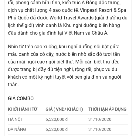
rãi, phong cảnh hữu tình, kiến trúc Á Đông đặc trưng,
dịch vụ chất lượng 4 sao quốc tế, Vinpearl Resort & Spa
Phú Quốc đã được World Travel Awards (giải thưởng du
lịch thế giới) vinh danh là Khu nghỉ dưỡng biển hàng
đầu dành cho gia đình tại Việt Nam và Châu Á.
Nhìn từ trên cao xuống, khu nghỉ dưỡng nổi bật giữa
màu xanh của cỏ cây, nước biển nhờ sắc đỏ tươi tắn
của mái ngói các ngôi biệt thự. Mỗi căn biệt thự đều
được trang bị đầy đủ tiện nghi, rộng rãi, phục vụ du
khách có một kỳ nghỉ tuyệt vời bên gia đình và người
thân.
GIÁ COMBO
KHỚI HÀNH TỪ
GIÁ ( VND/ KHÁCH)
THỜI HẠN ÁP DỤNG
HÀ NỘI
6,520,000 đ
31/10/2020
ĐÀ NẴNG
6,520,000 đ
31/10/2020