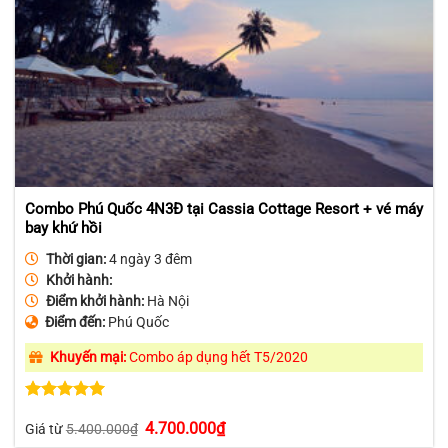
Combo Phú Quốc 4N3Đ tại Cassia Cottage Resort + vé máy
bay khứ hồi
Thời gian:
4 ngày 3 đêm
Khởi hành:
Điểm khởi hành:
Hà Nội
Điểm đến:
Phú Quốc
Khuyến mại:
Combo áp dụng hết T5/2020
Được xếp
Giá
Giá
4.700.000
₫
hạng
5.00
Giá từ
5.400.000
₫
gốc
hiện
5 sao