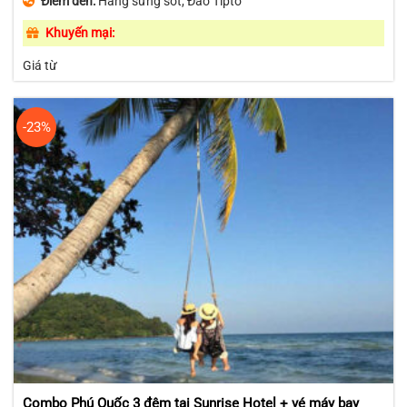
Điểm đến:
Hang sửng sốt, Đảo Tipto
Khuyến mại:
Giá từ
-23%
Combo Phú Quốc 3 đêm tại Sunrise Hotel + vé máy bay