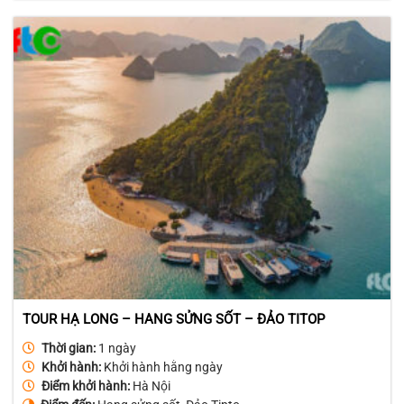
là:
tại
5.400.000₫.
là:
4.700.000₫.
TOUR HẠ LONG – HANG SỬNG SỐT – ĐẢO TITOP
Thời gian:
1 ngày
Khởi hành:
Khởi hành hằng ngày
Điểm khởi hành:
Hà Nội