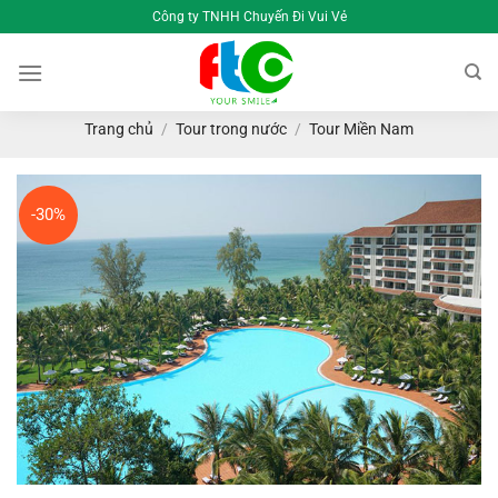
Bỏ
Công ty TNHH Chuyến Đi Vui Vẻ
qua
nội
dung
Trang chủ
/
Tour trong nước
/
Tour Miền Nam
-30%