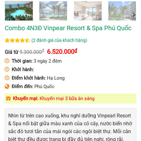
Combo 4N3Đ Vinpear Resort & Spa Phú Quốc
(
2
đánh giá của khách hàng)
4.50
2
trên
Giá
Giá
6.520.000
₫
₫
Giá từ
9.300.000
5 dựa trên
gốc
hiện
đánh giá
là:
tại
Thời gian:
3 ngày 2 đêm
9.300.000₫.
là:
Khởi hành:
6.520.000₫.
Điểm khởi hành:
Hạ Long
Điểm đến:
Phú Quốc
Khuyến mại:
Khuyến mại 3 bữa ăn sáng
Nhìn từ trên cao xuống, khu nghỉ dưỡng Vinpearl Resort
& Spa nổi bật giữa màu xanh của cỏ cây, nước biển nhờ
sắc đỏ tươi tắn của mái ngói các ngôi biệt thự. Mỗi căn
biệt thự đều được trang bị đầy đủ tiện nghi, rộng rãi,