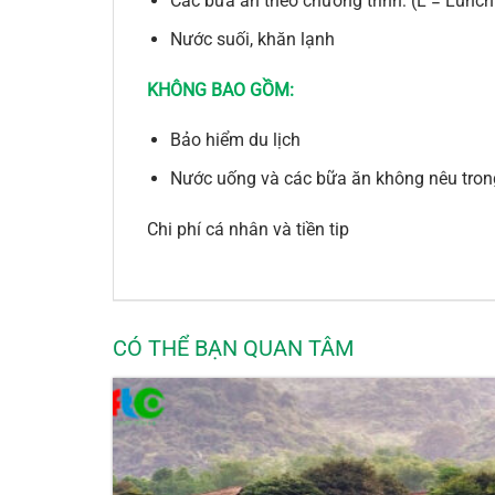
Các bữa ăn theo chương trình: (L = Lunch 
Nước suối, khăn lạnh
KHÔNG BAO GỒM:
Bảo hiểm du lịch
Nước uống và các bữa ăn không nêu tron
Chi phí cá nhân và tiền tip
CÓ THỂ BẠN QUAN TÂM