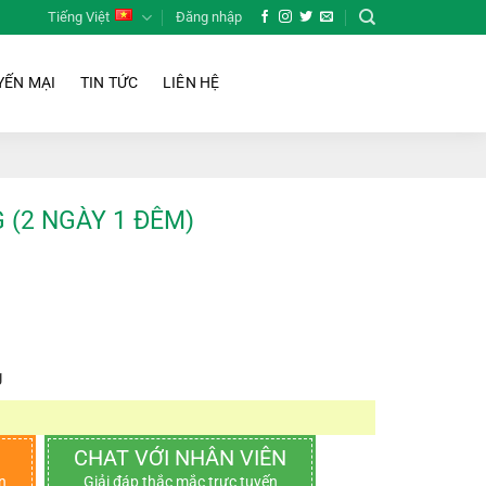
Tiếng Việt
Đăng nhập
ẾN MẠI
TIN TỨC
LIÊN HỆ
G (2 NGÀY 1 ĐÊM)
g
CHAT VỚI NHÂN VIÊN
n
Giải đáp thắc mắc trực tuyến