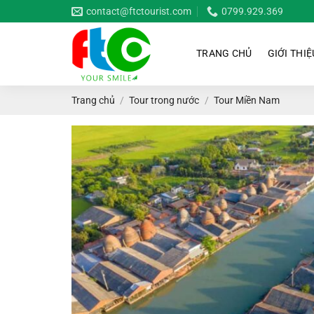
Bỏ
contact@ftctourist.com
0799.929.369
qua
nội
TRANG CHỦ
GIỚI THIỆ
dung
Trang chủ
/
Tour trong nước
/
Tour Miền Nam