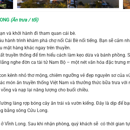
 LONG
(Ăn trưa / tối)
ạn và khởi hành đi tham quan cái bè.
u hành trình khám phá chợ nổi Cái Bè nổi tiếng. Bạn sẽ cảm n
ều mặt hàng khác ngay trên thuyền.
ất truyền thống để tìm hiểu cách làm kẹo dừa và bánh phồng. S
à lắng nghe đờn ca tài tử Nam Bộ – một nét văn hóa đặc trưng 
g con kênh nhỏ thơ mộng, chiêm ngưỡng vẻ đẹp nguyên sơ của 
n các món ăn truyền thống Việt Nam và thưởng thức bữa trưa vớ
 võng và nạp lại năng lượng cho buổi chiều.
ờng làng rợp bóng cây ăn trái và vườn kiểng. Đây là dịp để b
ng bằng sông Cửu Long.
ở Vĩnh Long. Sau khi nhận phòng, quý khách sẽ có thời gian tự