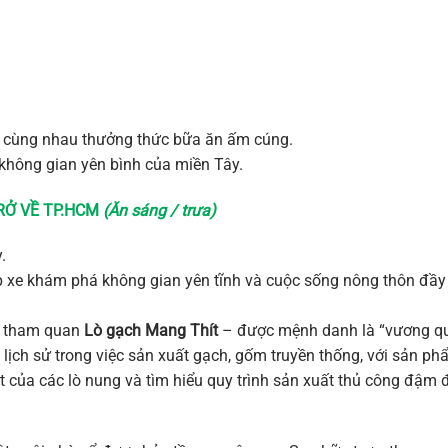
à cùng nhau thưởng thức bữa ăn ấm cúng.
không gian yên bình của miền Tây.
TRỞ VỀ TP.HCM
(Ăn sáng / trưa)
.
p xe khám phá không gian yên tĩnh và cuộc sống nông thôn đ
n tham quan
Lò gạch Mang Thít
– được mệnh danh là “vương qu
ịch sử trong việc sản xuất gạch, gốm truyền thống, với sản phẩ
t của các lò nung và tìm hiểu quy trình sản xuất thủ công đậm 