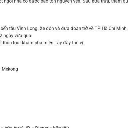
ột ngôi nhà cổ được bảo tồn nguyên vẹn. Sau bữa trưa, tham quan
 bến tàu Vĩnh Long. Xe đón và đưa đoàn trở về TP. Hồ Chí Minh.
 2 ngày vừa qua.
t thúc tour khám phá miền Tây đầy thú vị.
ng Mekong