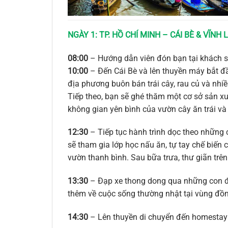
NGÀY 1: TP. HỒ CHÍ MINH – CÁI BÈ & VĨNH
08:00
– Hướng dẫn viên đón bạn tại khách s
10:00
– Đến Cái Bè và lên thuyền máy bắt đầ
địa phương buôn bán trái cây, rau củ và nhi
Tiếp theo, bạn sẽ ghé thăm một cơ sở sản xu
không gian yên bình của vườn cây ăn trái v
12:30
– Tiếp tục hành trình dọc theo nhữn
sẽ tham gia lớp học nấu ăn, tự tay chế biế
vườn thanh bình. Sau bữa trưa, thư giãn trên
13:30
– Đạp xe thong dong qua những con đư
thêm về cuộc sống thường nhật tại vùng đồ
14:30
– Lên thuyền di chuyển đến homestay 