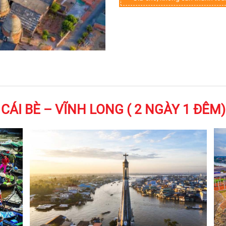
CÁI BÈ – VĨNH LONG ( 2 NGÀY 1 ĐÊM)