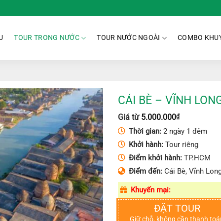
U
TOUR TRONG NƯỚC
TOUR NƯỚC NGOÀI
COMBO KHUY
CÁI BÈ – VĨNH LON
Giá từ
5.000.000
₫
Thời gian:
2 ngày 1 đêm
Khởi hành:
Tour riêng
Điểm khởi hành:
TP.HCM
Điểm đến:
Cái Bè, Vĩnh Lon
Khuyến mại:
ĐẶT TOUR
Giữ chỗ, không cần thanh toá